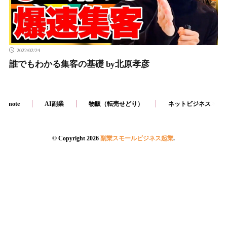
note
AI副業
2022/02/24
誰でもわかる集客の基礎 by北原孝彦
物販（転売せどり）
ネットビジネス
note
AI副業
物販（転売せどり）
ネットビジネス
ビジネス戦略
© Copyright 2026
副業スモールビジネス起業
.