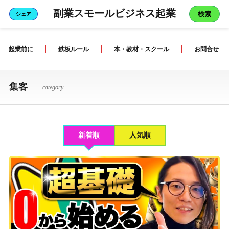
副業スモールビジネス起業
検索
シェア
ビジネスの基本
起業前に
鉄板ルール
本・教材・スクール
お問合せ
マインド一発！
「マーケティング」から始めること
集客
category
「セールス」できたら年1千万円は余裕
「心理学」を勉強してほしい
新着順
人気順
「ライティング」言葉で感情を動かす
集客が難しい
私のサイト