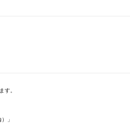
ます。
論）」