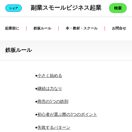
副業スモールビジネス起業
検索
シェア
ビジネスの基本
起業前に
鉄板ルール
本・教材・スクール
お問合せ
マインド一発！
「マーケティング」から始めること
鉄板ルール
「セールス」できたら年1千万円は余裕
「心理学」を勉強してほしい
●
小さく始める
「ライティング」言葉で感情を動かす
●
継続は力なり
集客が難しい
●
商売の5つの鉄則
●
初心者が選ぶ際の3つのポイント
私のサイト
●
失敗するパターン