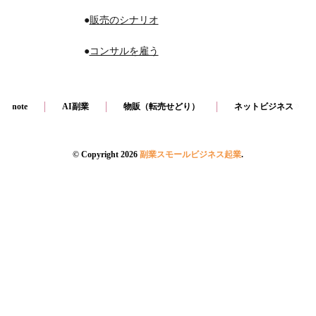
●
販売のシナリオ
note
●
コンサルを雇う
AI副業
物販（転売せどり）
note
AI副業
物販（転売せどり）
ネットビジネス
ネットビジネス
© Copyright 2026
副業スモールビジネス起業
.
ビジネス戦略