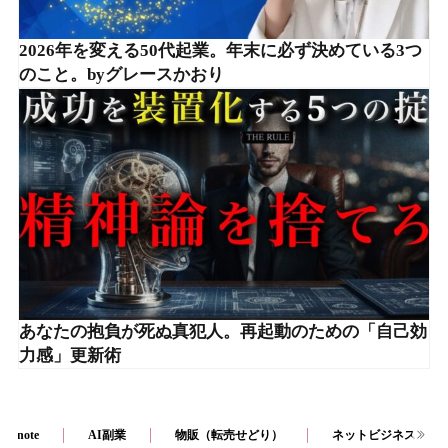
2026年を変える50代起業。年末に必ず決めている3つ
のこと。byグレースかおり
あなたの抱負が死ぬ真犯人。再起動のための「自己効
力感」更新術
note
AI副業
物販（転売せどり）
ネットビジネス